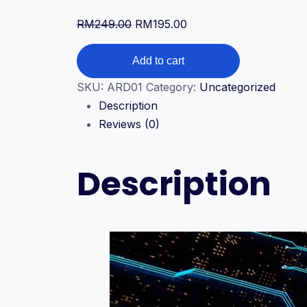
Original
Current
RM
249.00
RM
195.00
price
price
Mikropengawal
was:
is:
Add to cart
Arduino
RM249.00.
RM195.00.
SKU:
ARD01
Category:
Uncategorized
-
Description
Asas
Reviews (0)
Elektronik
&
Pengaturcaraan
Description
Blok
quantity