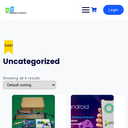
Skip
to
Login
content
Sale!
Sale!
Sale!
Uncategorized
Showing all 4 results