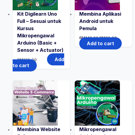
Kit Digilearn Uno
Membina Aplikasi
Full – Sesuai untuk
Android untuk
Kursus
Pemula
Mikropengawal
Original
Current
RM
148.00
RM
86.00
price
price
Arduino (Basic +
Add to cart
was:
is:
Sensor + Actuator)
RM148.00.
RM86.00
Add
RM
160.00
to cart
Membina Website
Mikropengawal